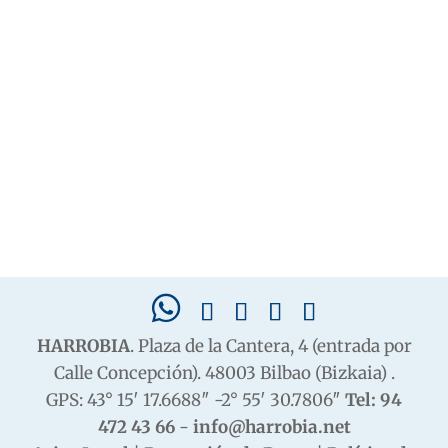
HARROBIA
. Plaza de la Cantera, 4 (entrada por
Calle Concepción). 48003 Bilbao (Bizkaia) .
GPS: 43° 15′ 17.6688″ -2° 55′ 30.7806″
Tel: 94
472 43 66
-
info@harrobia.net