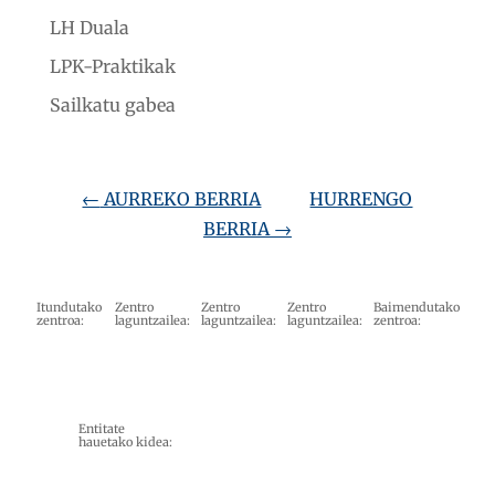
LH Duala
LPK-Praktikak
Sailkatu gabea
←
AURREKO BERRIA
HURRENGO
BERRIA
→
Itundutako
Zentro
Zentro
Zentro
Baimendutako
zentroa:
laguntzailea:
laguntzailea:
laguntzailea:
zentroa:
Entitate
hauetako kidea: