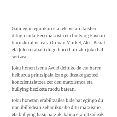
Gaur egun egunkari eta telebistan ikusten
ditugu indarkeri matxista eta bullying kasuari
buruzko albisteak. Orduan Markel, Ales, Beñat
eta Julen erabaki dugu horri buruzko joku bat
sortzea.
Joku honen izena Avoid deituko da eta haren
helburua printzipala izango litzake gazteei
kontzientziatzea zer den matxismoa eta
bullying heziketa modu batean.
Joku honetan erabiltzailea bide bat egingo du
non ibilbidean zehar ikusiko ditu matxismo
eta bullying kasu batzuk, baina erabiltzaileak