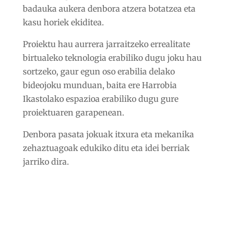
badauka aukera denbora atzera botatzea eta
kasu horiek ekiditea.
Proiektu hau aurrera jarraitzeko errealitate
birtualeko teknologia erabiliko dugu joku hau
sortzeko, gaur egun oso erabilia delako
bideojoku munduan, baita ere Harrobia
Ikastolako espazioa erabiliko dugu gure
proiektuaren garapenean.
Denbora pasata jokuak itxura eta mekanika
zehaztuagoak edukiko ditu eta idei berriak
jarriko dira.