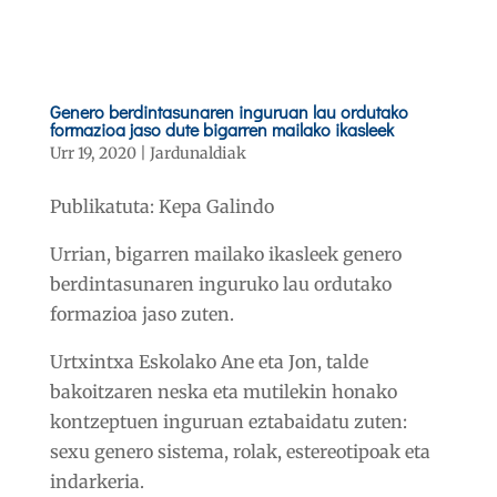
Genero berdintasunaren inguruan lau ordutako
formazioa jaso dute bigarren mailako ikasleek
Urr 19, 2020
|
Jardunaldiak
Publikatuta: Kepa Galindo
Urrian, bigarren mailako ikasleek genero
berdintasunaren inguruko lau ordutako
formazioa jaso zuten.
Urtxintxa Eskolako Ane eta Jon, talde
bakoitzaren neska eta mutilekin honako
kontzeptuen inguruan eztabaidatu zuten:
sexu genero sistema, rolak, estereotipoak eta
indarkeria.