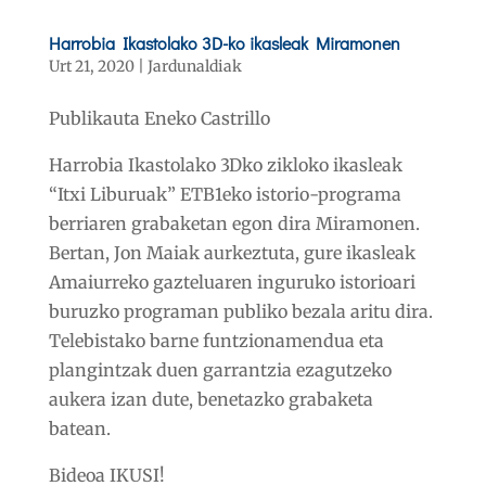
Harrobia Ikastolako 3D-ko ikasleak Miramonen
Urt 21, 2020
|
Jardunaldiak
Publikauta Eneko Castrillo
Harrobia Ikastolako 3Dko zikloko ikasleak
“Itxi Liburuak” ETB1eko istorio-programa
berriaren grabaketan egon dira Miramonen.
Bertan, Jon Maiak aurkeztuta, gure ikasleak
Amaiurreko gazteluaren inguruko istorioari
buruzko programan publiko bezala aritu dira.
Telebistako barne funtzionamendua eta
plangintzak duen garrantzia ezagutzeko
aukera izan dute, benetazko grabaketa
batean.
Bideoa IKUSI!