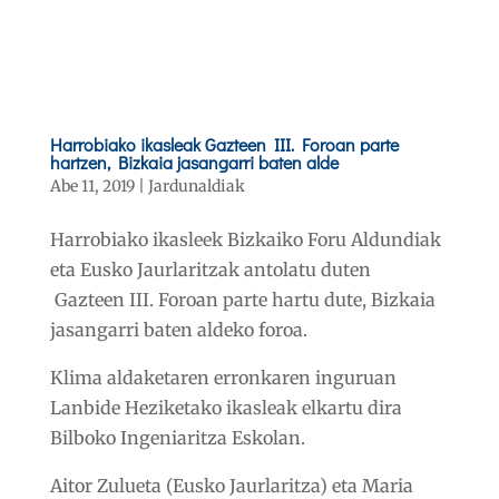
Harrobiako ikasleak Gazteen III. Foroan parte
hartzen, Bizkaia jasangarri baten alde
Abe 11, 2019
|
Jardunaldiak
Harrobiako ikasleek Bizkaiko Foru Aldundiak
eta Eusko Jaurlaritzak antolatu duten
Gazteen III. Foroan parte hartu dute, Bizkaia
jasangarri baten aldeko foroa.
Klima aldaketaren erronkaren inguruan
Lanbide Heziketako ikasleak elkartu dira
Bilboko Ingeniaritza Eskolan.
Aitor Zulueta (Eusko Jaurlaritza) eta Maria