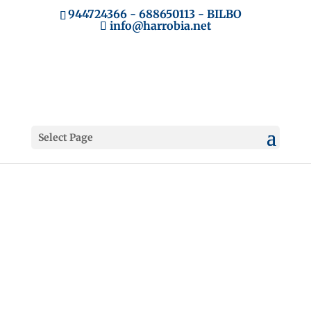
944724366
-
688650113
- BILBO
info@harrobia.net
Select Page