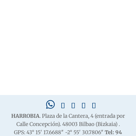
HARROBIA
. Plaza de la Cantera, 4 (entrada por
Calle Concepción). 48003 Bilbao (Bizkaia) .
GPS: 43° 15′ 17.6688″ -2° 55′ 30.7806″
Tel: 94