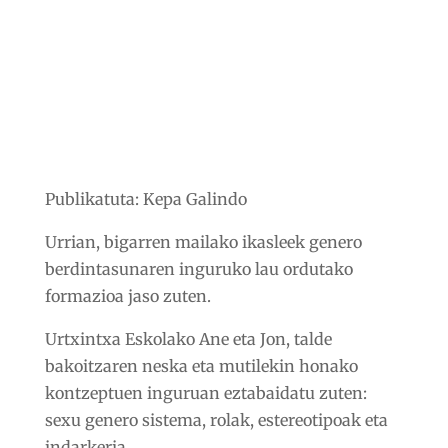
Publikatuta: Kepa Galindo
Urrian, bigarren mailako ikasleek genero
berdintasunaren inguruko lau ordutako
formazioa jaso zuten.
Urtxintxa Eskolako Ane eta Jon, talde
bakoitzaren neska eta mutilekin honako
kontzeptuen inguruan eztabaidatu zuten:
sexu genero sistema, rolak, estereotipoak eta
indarkeria.