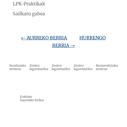
LPK-Praktikak
Sailkatu gabea
←
AURREKO BERRIA
HURRENGO
BERRIA
→
Itundutako
Zentro
Zentro
Zentro
Baimendutako
zentroa:
laguntzailea:
laguntzailea:
laguntzailea:
zentroa:
Entitate
hauetako kidea: