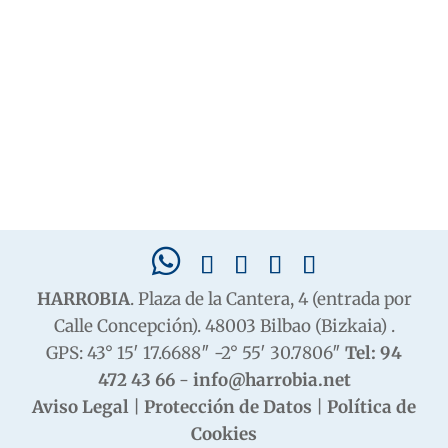
HARROBIA
. Plaza de la Cantera, 4 (entrada por
Calle Concepción). 48003 Bilbao (Bizkaia) .
GPS: 43° 15′ 17.6688″ -2° 55′ 30.7806″
Tel: 94
472 43 66
-
info@harrobia.net
Aviso Legal
|
Protección de Datos
|
Política de
Cookies