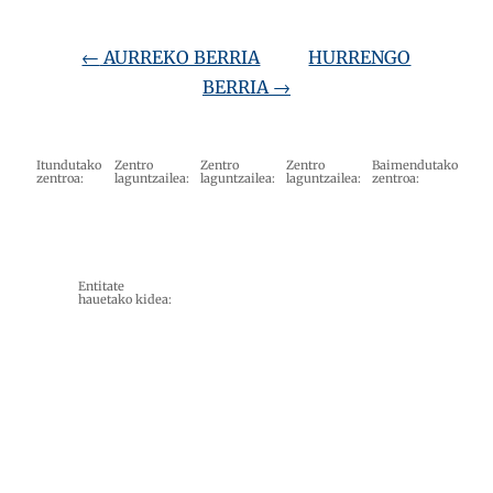
←
AURREKO BERRIA
HURRENGO
BERRIA
→
Itundutako
Zentro
Zentro
Zentro
Baimendutako
zentroa:
laguntzailea:
laguntzailea:
laguntzailea:
zentroa:
Entitate
hauetako kidea: