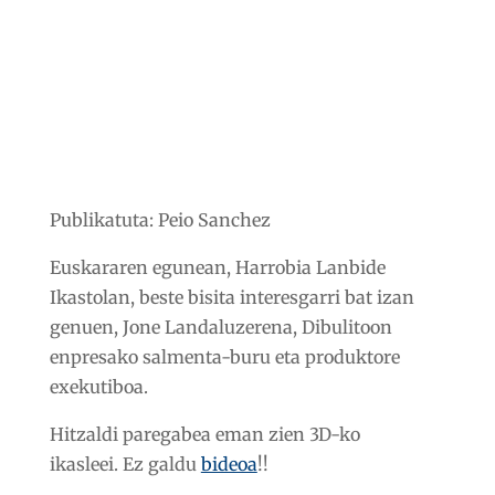
Publikatuta: Peio Sanchez
Euskararen egunean, Harrobia Lanbide
Ikastolan, beste bisita interesgarri bat izan
genuen, Jone Landaluzerena, Dibulitoon
enpresako salmenta-buru eta produktore
exekutiboa.
Hitzaldi paregabea eman zien 3D-ko
ikasleei. Ez galdu
bideoa
!!