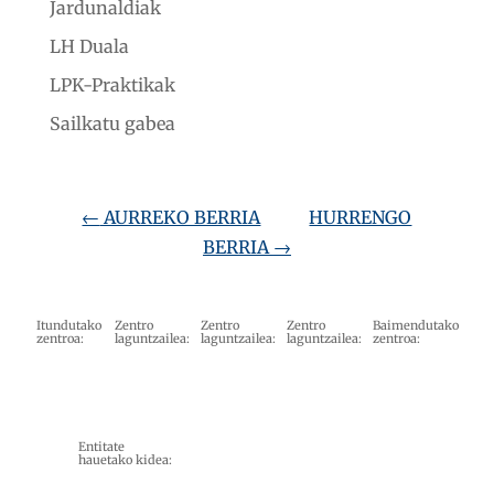
Jardunaldiak
LH Duala
LPK-Praktikak
Sailkatu gabea
←
AURREKO BERRIA
HURRENGO
BERRIA
→
Itundutako
Zentro
Zentro
Zentro
Baimendutako
zentroa:
laguntzailea:
laguntzailea:
laguntzailea:
zentroa:
Entitate
hauetako kidea: