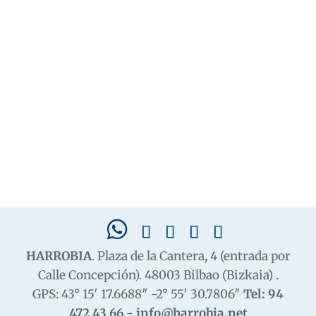
HARROBIA
. Plaza de la Cantera, 4 (entrada por
Calle Concepción). 48003 Bilbao (Bizkaia) .
GPS: 43° 15′ 17.6688″ -2° 55′ 30.7806″
Tel: 94
472 43 66
-
info@harrobia.net