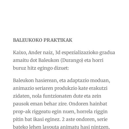
BALEUKOKO PRAKTIKAK
Kaixo, Ander naiz, 3d espezializazioko gradua
amaitu dot Baleukon (Durango) eta horri
buruz hitz egingo dizuet:
Baleukon hasierean, eta adaptazio moduan,
animazio seriaren produkzio kate erakutzi
zidaten, nola funtzionaten dute eta zein
pausok eman behar zire. Ondoren hainbat
prop-ak riggeatu egin nuen, horrela riggin
pitin bat ikasi eginez. 2 aste ondoren, serie
bateko lehen layouta animatu hasi nintzen,