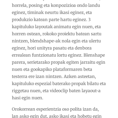
horrela, posing eta konpozizioa ondo landu
eginez, timinak neurtu ikasi eginez, eta
produkzio katean parte hartu eginez. 3
kapituluko layoutak animatu egin nuen, eta
horren ostean, rokoko proiektu batean sartu
nintzen, blendshape-ak nola egin eta ulertu
eginez, hori unityra pasatu eta denbora
errealean funtzionatu lortu eginez. Blenshape
parera, serietarako propak egiten jarraitu egin
nuen eta gookapiko plataformaren beta
testerra ere izan nintzen. Azken asteetan,
kapituluko espezial baterako propak bilatu eta
riggetau nuen, eta videoclip baten layaout-a
hasi egin nuen.
Orokorrean esperientzia oso polita izan da,
lan asko egin dut, asko ikasi eta hobetu egin