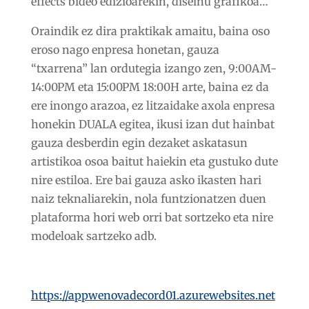
effects bideo edizioarekin, diseinu grafikoa…
Oraindik ez dira praktikak amaitu, baina oso
eroso nago enpresa honetan, gauza
“txarrena” lan ordutegia izango zen, 9:00AM-
14:00PM eta 15:00PM 18:00H arte, baina ez da
ere inongo arazoa, ez litzaidake axola enpresa
honekin DUALA egitea, ikusi izan dut hainbat
gauza desberdin egin dezaket askatasun
artistikoa osoa baitut haiekin eta gustuko dute
nire estiloa. Ere bai gauza asko ikasten hari
naiz teknaliarekin, nola funtzionatzen duen
plataforma hori web orri bat sortzeko eta nire
modeloak sartzeko adb.
https://appwenovadecord01.azurewebsites.net