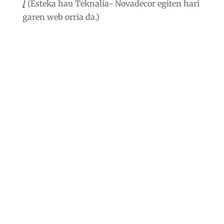
/
(Esteka hau Teknalia- Novadecor egiten hari
garen web orria da.)