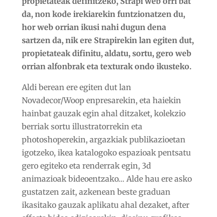
propietateak definitzeko, Strapi web orri bat
da, non kode irekiarekin funtzionatzen du,
hor web orrian ikusi nahi dugun dena
sartzen da, nik ere Strapirekin lan egiten dut,
propietateak difinitu, aldatu, sortu, gero web
orrian alfonbrak eta texturak ondo ikusteko.
Aldi berean ere egiten dut lan
Novadecor/Woop enpresarekin, eta haiekin
hainbat gauzak egin ahal ditzaket, kolekzio
berriak sortu illustratorrekin eta
photoshoperekin, argazkiak publikazioetan
igotzeko, ikea katalogoko espazioak pentsatu
gero egiteko eta renderrak egin, 3d
animazioak bideoentzako… Alde hau ere asko
gustatzen zait, azkenean beste graduan
ikasitako gauzak aplikatu ahal dezaket, after