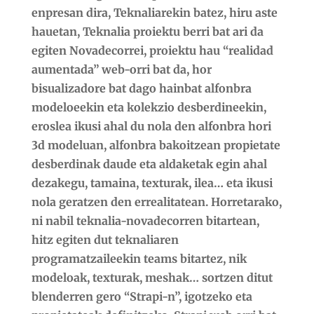
enpresan dira, Teknaliarekin batez, hiru aste
hauetan, Teknalia proiektu berri bat ari da
egiten Novadecorrei, proiektu hau “realidad
aumentada” web-orri bat da, hor
bisualizadore bat dago hainbat alfonbra
modeloeekin eta kolekzio desberdineekin,
eroslea ikusi ahal du nola den alfonbra hori
3d modeluan, alfonbra bakoitzean propietate
desberdinak daude eta aldaketak egin ahal
dezakegu, tamaina, texturak, ilea… eta ikusi
nola geratzen den errealitatean. Horretarako,
ni nabil teknalia-novadecorren bitartean,
hitz egiten dut teknaliaren
programatzaileekin teams bitartez, nik
modeloak, texturak, meshak… sortzen ditut
blenderren gero “Strapi-n”, igotzeko eta