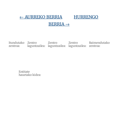
←
AURREKO BERRIA
HURRENGO
BERRIA
→
Itundutako
Zentro
Zentro
Zentro
Baimendutako
zentroa:
laguntzailea:
laguntzailea:
laguntzailea:
zentroa:
Entitate
hauetako kidea: