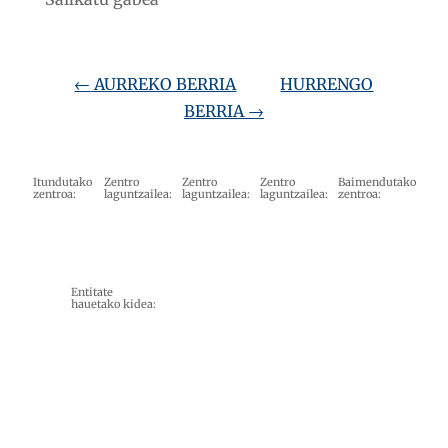
←
AURREKO BERRIA
HURRENGO
BERRIA
→
Itundutako
Zentro
Zentro
Zentro
Baimendutako
zentroa:
laguntzailea:
laguntzailea:
laguntzailea:
zentroa:
Entitate
hauetako kidea: