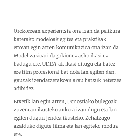
Orokorrean experientzia ona izan da pelikura
baterako modeloak egitea eta praktikak
etxean egin arren komunikazioa ona izan da.
Modelizazioari dagokionez asko ikasi ez
badugu ere, UDIM-ak ikasi ditugu eta batez
ere film profesional bat nola lan egiten den,
gauzak izendatzerakoan arau batzuk betetzea
adibidez.
Etxetik lan egin arren, Donostiako bulegoak
zuzenean ikusteko aukera izan dugu eta lan
egiten dugun jendea ikusteko. Zehatzago
azalduko digute filma eta lan egiteko modua
ere.