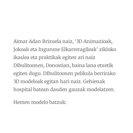
Aimar Adan Brizuela naiz, ‘3D Animazioak,
Jokoak eta Ingurune Elkarreragileak’ zikloko
ikaslea eta praktikak egiten ari naiz
Dibulitoonen, Donostian, baina lana etxetik
egiten dugu. DIbulitoonen pelikula berrirako
3D modeloak egitan hari naiz. Gehienak
hospital batean dauden gauzak modelatzen.
Hemen modelo batzuk: