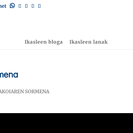
net
Ikasleen bloga
Ikasleen lanak
rmena
ZAKOIAREN SORMENA