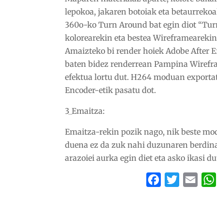
lepokoa, jakaren botoiak eta betaurrekoak
360o-ko Turn Around bat egin diot “Turn
kolorearekin eta bestea Wireframearekin
Amaizteko bi render hoiek Adobe After E
baten bidez renderrean Pampina Wirefra
efektua lortu dut. H264 moduan exportat
Encoder-etik pasatu dot.
3_Emaitza:
Emaitza-rekin pozik nago, nik beste mo
duena ez da zuk nahi duzunaren berdina 
arazoiei aurka egin diet eta asko ikasi du
Facebook
Twitter
Emai