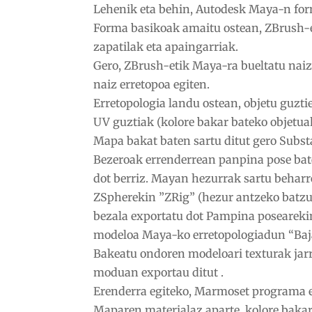
Lehenik eta behin, Autodesk Maya-n for
Forma basikoak amaitu ostean, ZBrush-en 
zapatilak eta apaingarriak.
Gero, ZBrush-etik Maya-ra bueltatu naiz
naiz erretopoa egiten.
Erretopologia landu ostean, objetu guzt
UV guztiak (kolore bakar bateko objetua
Mapa bakat baten sartu ditut gero Substa
Bezeroak errenderrean panpina pose ba
dot berriz. Mayan hezurrak sartu behar
ZSpherekin ”ZRig” (hezur antzeko batzue
bezala exportatu dot Pampina poseareki
modeloa Maya-ko erretopologiadun “Baja
Bakeatu ondoren modeloari texturak jarr
moduan exportau ditut .
Erenderra egiteko, Marmoset programa er
Maparen materialaz aparte, kolore bakar 