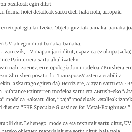
ma basikoak egin ditut.
forma hoiei detaileak sartu diet, hala nola, arropak,
 erretopologia lantzeko. Objetu guztiak banaka-banaka j
ien UV-ak egin ditut banaka-banaka.
k izan ezik, UV mapan jarri ditut, ezpazioa ez okupatzeko
nce Painterrera sartu ahal izateko.
tean nahi zuenez, erretopologiadun modeloa ZBrushera er
rean Zbrushen posatu dot TransposeMasterra erabilita
kin, azkarrago egiten da). Berriz ere, Mayan sartu eta FB
n. Subtance Painterren modeloa sartu eta ZBrush-eko “Alt
” modeloa Bakeatu diot, “baja” modeloak Detalleak izatek
i diet eta “PBR Specular-Glossines for Metal-Roughness ”
abili dut. Lehenego, modeloa eta texturak sartu ditut, UV
bateko objetuen materialak ere sortu ditut, hala nola,