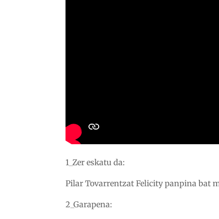
1_Zer eskatu da:
Pilar Tovarrentzat Felicity panpina bat m
2_Garapena: