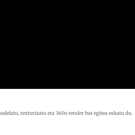
odelatu, texturizatu eta 360o render bat egitea eskatu du.