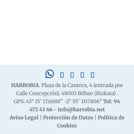
HARROBIA
. Plaza de la Cantera, 4 (entrada por
Calle Concepción). 48003 Bilbao (Bizkaia) .
GPS: 43° 15′ 17.6688″ -2° 55′ 30.7806″
Tel: 94
472 43 66
-
info@harrobia.net
Aviso Legal
|
Protección de Datos
|
Política de
Cookies