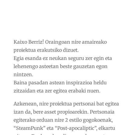
Kaixo Berriz! Oraingoan nire amaireako
proiektua erakutsiko dizuet.
Egia esanda ez neukan seguru zer egin eta
lehenengo asteetan beste gauzetan egon
nintzen.
Baina pasadan astean inspirazioa heldu
zitzaidan eta zer egitea erabaki nuen.
Azkenean, nire proiektua pertsonai bat egitea
izan da, bere asset propioarekin. Pertsonaia
egiterako orduan nire 2 estilo gogokoenak,
“SteamPunk” eta “Post-apocaliptic”, elkartu