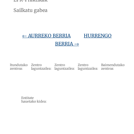
Sailkatu gabea
←
AURREKO BERRIA
HURRENGO
BERRIA
→
Itundutako
Zentro
Zentro
Zentro
Baimendutako
zentroa:
laguntzailea:
laguntzailea:
laguntzailea:
zentroa:
Entitate
hauetako kidea: