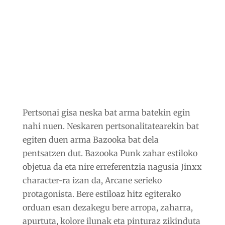
Pertsonai gisa neska bat arma batekin egin
nahi nuen. Neskaren pertsonalitatearekin bat
egiten duen arma Bazooka bat dela
pentsatzen dut. Bazooka Punk zahar estiloko
objetua da eta nire erreferentzia nagusia Jinxx
character-ra izan da, Arcane serieko
protagonista. Bere estiloaz hitz egiterako
orduan esan dezakegu bere arropa, zaharra,
apurtuta, kolore ilunak eta pinturaz zikinduta