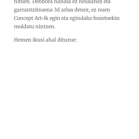
nituen. Denbora handia ez neukanez eta
garrantzitsuena 3d arloa denez, ez nuen
Concept Art-ik egin eta egindako bozetoekin
moldatu nintzen.
Hemen ikusi ahal dituzue: