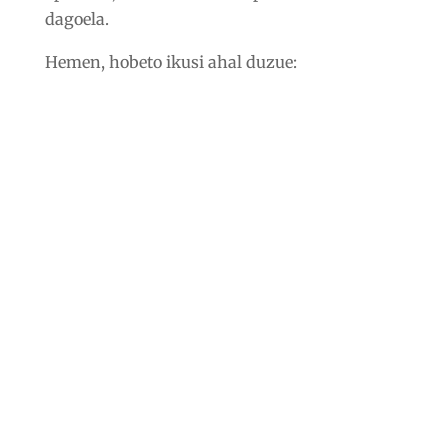
dagoela.
Hemen, hobeto ikusi ahal duzue: